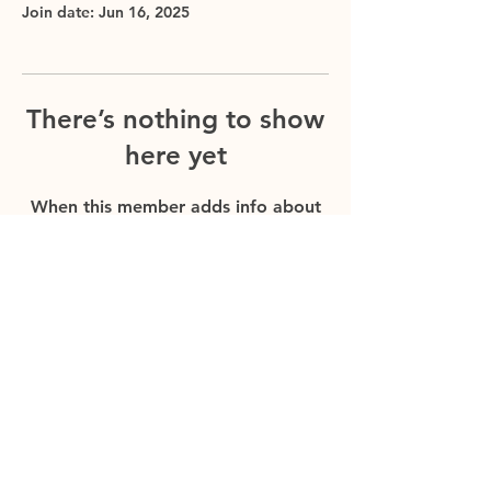
Join date: Jun 16, 2025
There’s nothing to show
here yet
When this member adds info about
themselves, you’ll see it here.
UVJETI POSLOVANJA
NAČINI PLAĆANJA I DO
STAVA
REKLAMACIJE I POVRAT
SCOOBY KLUB VJERNOSTI
© 2023 by Pet shop Scooby