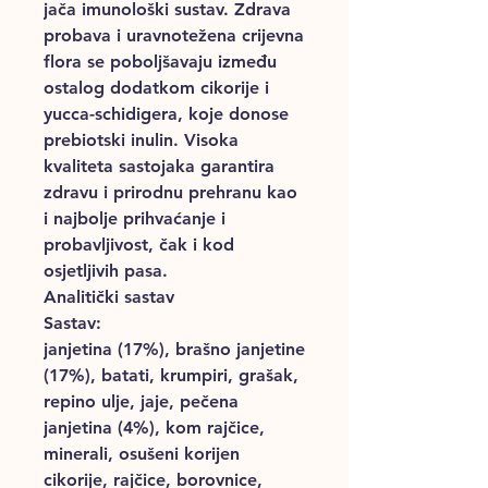
jača imunološki sustav. Zdrava
probava i uravnotežena crijevna
flora se poboljšavaju između
ostalog dodatkom cikorije i
yucca-schidigera, koje donose
prebiotski inulin. Visoka
kvaliteta sastojaka garantira
zdravu i prirodnu prehranu kao
i najbolje prihvaćanje i
probavljivost, čak i kod
osjetljivih pasa.
Analitički sastav
Sastav:
janjetina (17%), brašno janjetine
(17%), batati, krumpiri, grašak,
repino ulje, jaje, pečena
janjetina (4%), kom rajčice,
minerali, osušeni korijen
cikorije, rajčice, borovnice,