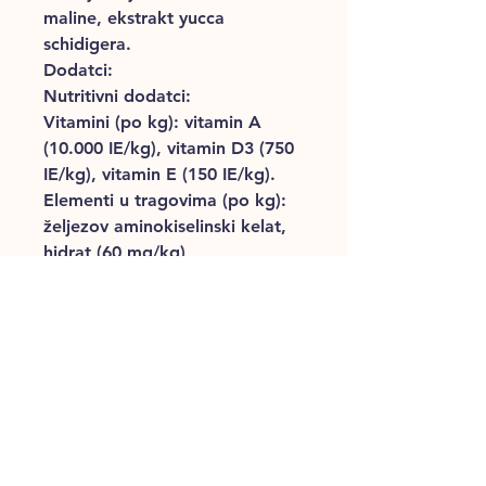
maline, ekstrakt yucca
schidigera.
Dodatci:
Nutritivni dodatci:
Vitamini (po kg): vitamin A
(10.000 IE/kg), vitamin D3 (750
IE/kg), vitamin E (150 IE/kg).
Elementi u tragovima (po kg):
željezov aminokiselinski kelat,
hidrat (60 mg/kg),
aminokiselina bakar kelat,
hidrat (7 mg/kg), željezov(II)-
sulfat, monohidrat (60 mg/kg),
bakrov(II)-sulfat, pentahidrat (7
mg/kg), kalijev jodid (1,5
mg/kg), aminokiselina mangan
kelat, hidrat (14 mg/kg),
manganov(II)-oksid (14 mg/kg),