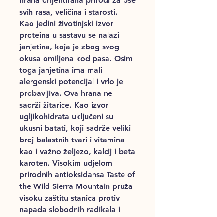
hrana orijentirana prirodi za pse
svih rasa, veličina i starosti.
Kao
jedini životinjski izvor
proteina
u sastavu se nalazi
janjetina, koja je zbog svog
okusa omiljena kod pasa. Osim
toga janjetina ima mali
alergenski potencijal i vrlo je
probavljiva.
Ova hrana ne
sadrži žitarice
. Kao
izvor
ugljikohidrata
uključeni su
ukusni
batati
, koji sadrže veliki
broj balastnih tvari i vitamina
kao i važno željezo, kalcij i beta
karoten. Visokim udjelom
prirodnih antioksidansa Taste of
the Wild Sierra Mountain pruža
visoku zaštitu stanica protiv
napada slobodnih radikala i