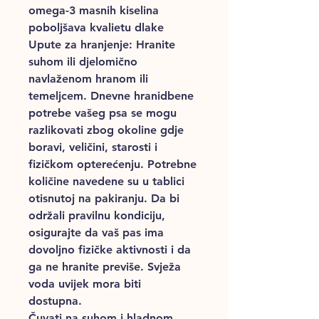
omega-3 masnih kiselina
poboljšava kvalietu dlake
Upute za hranjenje
: Hranite
suhom ili djelomično
navlaženom hranom ili
temeljcem. Dnevne hranidbene
potrebe vašeg psa se mogu
razlikovati zbog okoline gdje
boravi, veličini, starosti i
fizičkom opterećenju. Potrebne
količine navedene su u tablici
otisnutoj na pakiranju. Da bi
održali pravilnu kondiciju,
osigurajte da vaš pas ima
dovoljno fizičke aktivnosti i da
ga ne hranite previše. Svježa
voda uvijek mora biti
dostupna.
Čuvati na suhom i hladnom