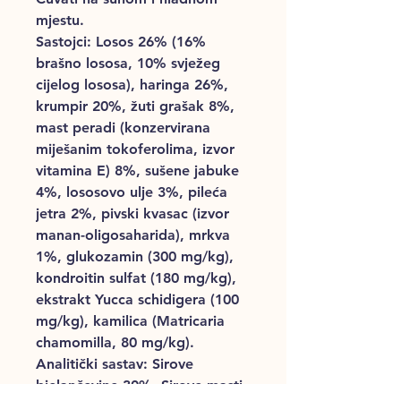
mjestu.
Sastojci
: Losos 26% (16%
brašno lososa, 10% svježeg
cijelog lososa), haringa 26%,
krumpir 20%, žuti grašak 8%,
mast peradi (konzervirana
miješanim tokoferolima, izvor
vitamina E) 8%, sušene jabuke
4%, lososovo ulje 3%, pileća
jetra 2%, pivski kvasac (izvor
manan-oligosaharida), mrkva
1%, glukozamin (300 mg/kg),
kondroitin sulfat (180 mg/kg),
ekstrakt Yucca schidigera (100
mg/kg), kamilica (Matricaria
chamomilla, 80 mg/kg).
Analitički sastav
: Sirove
bjelančevine 30%, Sirove masti