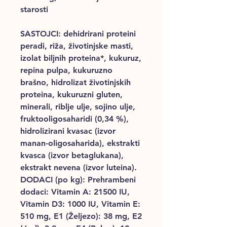
starosti
SASTOJCI
: dehidrirani proteini
peradi, riža, životinjske masti,
izolat biljnih proteina*, kukuruz,
repina pulpa, kukuruzno
brašno, hidrolizat životinjskih
proteina, kukuruzni gluten,
minerali, riblje ulje, sojino ulje,
fruktooligosaharidi (0,34 %),
hidrolizirani kvasac (izvor
manan-oligosaharida), ekstrakti
kvasca (izvor betaglukana),
ekstrakt nevena (izvor luteina).
DODACI (po kg): Prehrambeni
dodaci: Vitamin A: 21500 IU,
Vitamin D3: 1000 IU, Vitamin E:
510 mg, E1 (Željezo): 38 mg, E2