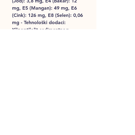
(Jod): 3,8 mg, E4 (Bakar): 12
mg, E5 (Mangan): 49 mg, E6
(Cink): 126 mg, E8 (Selen): 0,06
mg - Tehnološki dodaci:
Klinoptilolit sedimentnog
podrijetla: 10 g - Osjetilni
dodaci: Yucca ekstrakt: 125 mg
- Konzervansi - Antioksidansi.
ANALITIČKI SASTAV
: Sirovi
proteini: 31 % - Sirova ulja i
masti: 20 % - Sirovi pepeo: 7,7
% - Sirova vlaknina: 1,4
%.n*L.I.P.: proteini izabrani
zbog vrlo visoke
probavljivosti.Čuvati na suhom i
hladnom mjestu.Tablicu
hranjenja pogledajte na
originalnom pakiranju.