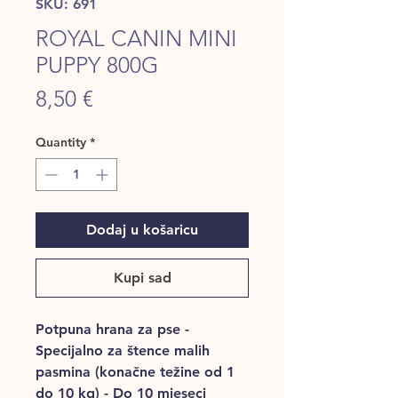
SKU: 691
ROYAL CANIN MINI
PUPPY 800G
Price
8,50 €
Quantity
*
Dodaj u košaricu
Kupi sad
Potpuna hrana za pse -
Specijalno za štence malih
pasmina (konačne težine od 1
do 10 kg) - Do 10 mjeseci