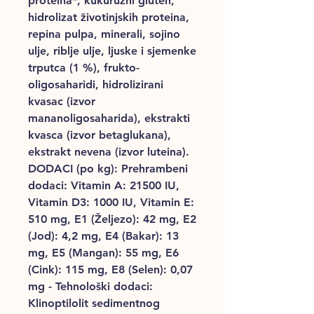
proteina*, kukuruzni gluten,
hidrolizat životinjskih proteina,
repina pulpa, minerali, sojino
ulje, riblje ulje, ljuske i sjemenke
trputca (1 %), frukto-
oligosaharidi, hidrolizirani
kvasac (izvor
mananoligosaharida), ekstrakti
kvasca (izvor betaglukana),
ekstrakt nevena (izvor luteina).
DODACI (po kg): Prehrambeni
dodaci: Vitamin A: 21500 IU,
Vitamin D3: 1000 IU, Vitamin E:
510 mg, E1 (Željezo): 42 mg, E2
(Jod): 4,2 mg, E4 (Bakar): 13
mg, E5 (Mangan): 55 mg, E6
(Cink): 115 mg, E8 (Selen): 0,07
mg - Tehnološki dodaci:
Klinoptilolit sedimentnog