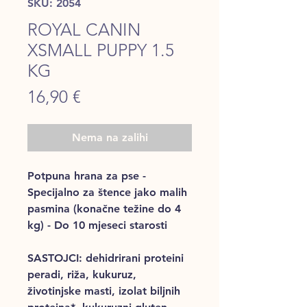
SKU: 2054
ROYAL CANIN
XSMALL PUPPY 1.5
KG
Price
16,90 €
Nema na zalihi
Potpuna hrana za pse -
Specijalno za štence jako malih
pasmina (konačne težine do 4
kg) - Do 10 mjeseci starosti
SASTOJCI
: dehidrirani proteini
peradi, riža, kukuruz,
životinjske masti, izolat biljnih