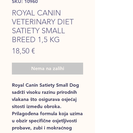
SKU: 10960
ROYAL CANIN
VETERINARY DIET
SATIETY SMALL
BREED 1,5 KG
Price
18,50 €
Nema na zalihi
Royal Canin Satiety Small Dog
sadrži visoku razinu prirodnih
vlakana što osigurava osjećaj
sitosti između obroka.
Prilagođena formula koja uzima
u obzir specifične osjetljivosti
probave, zubi i mokraćnog