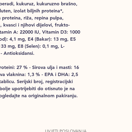
i peradi, kukuruz, kukuruzno brašno,
uten, izolat biljnih proteina*,
h proteina, riža, repina pulpa,
e, kvasci i njihovi dijelovi, frukto-
itamin A: 22000 IU, Vitamin D3: 1000
Jod): 4,1 mg, E4 (Bakar): 13 mg, E5
33 mg, E8 (Selen): 0,1 mg, L-
- Antioksidansi.
proteini: 27 % - Sirova ulja i masti: 16
ova vlaknina: 1,3 % - EPA i DHA: 2,5
icu. Serijski broj, registracijski
bolje upotrijebiti do otisnuto je na
pogledajte na originalnom pakiranju.
UVJETI POSLOVANJA