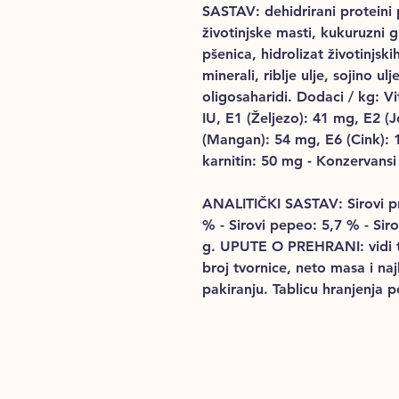
SASTAV
: dehidrirani protein
životinjske masti, kukuruzni gl
pšenica, hidrolizat životinjski
minerali, riblje ulje, sojino ulj
oligosaharidi. Dodaci / kg: V
IU, E1 (Željezo): 41 mg, E2 (
(Mangan): 54 mg, E6 (Cink): 1
karnitin: 50 mg - Konzervansi 
ANALITIČKI SASTAV
: Sirovi 
% - Sirovi pepeo: 5,7 % - Sir
g. UPUTE O PREHRANI: vidi tabl
broj tvornice, neto masa i naj
pakiranju. Tablicu hranjenja 