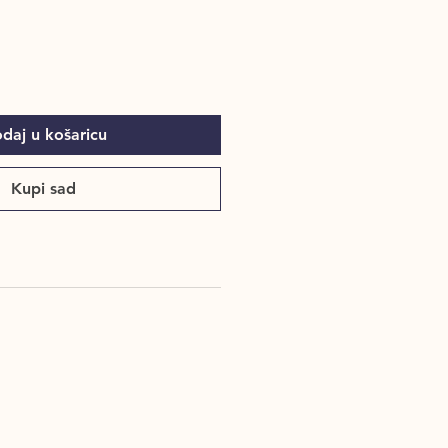
daj u košaricu
Kupi sad