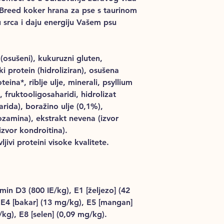
 Breed koker hrana za pse s taurinom
u srca i daju energiju Vašem psu
 (osušeni), kukuruzni gluten,
ki protein (hidroliziran), osušena
teina*, riblje ulje, minerali, psyllium
e, fruktooligosaharidi, hidrolizat
rida), boražino ulje (0,1%),
kozamina), ekstrakt nevena (izvor
(izvor kondroitina).
ljivi proteini visoke kvalitete.
min D3 (800 IE/kg), E1 [željezo] (42
 E4 [bakar] (13 mg/kg), E5 [mangan]
/kg), E8 [selen] (0,09 mg/kg).