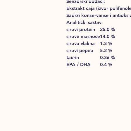
Senzorski dodaci:
Ekstrakt čaja (izvor polifenol
Sadrži konzervanse i antioksi
Analitički sastav
sirovi protein
25.0 %
sirove masnoće
14.0 %
sirova vlakna
1.3 %
sirovi pepeo
5.2 %
taurin
0.36 %
EPA / DHA
0.4 %