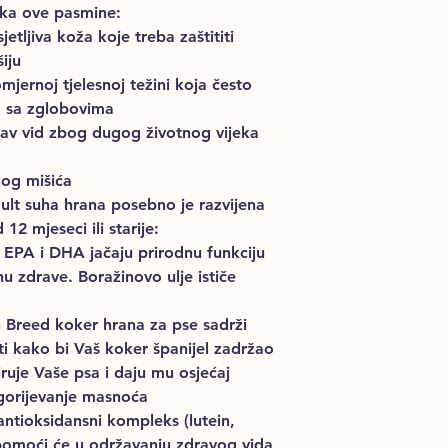
ika ove pasmine:
jetljiva koža koje treba zaštititi
iju
jernoj tjelesnoj težini koja često
 sa zglobovima
rav vid zbog dugog životnog vijeka
nog mišića
lt suha hrana posebno je razvijena
12 mjeseci ili starije:
: EPA i DHA jačaju prirodnu funkciju
u zdrave. Boražinovo ulje ističe
n Breed koker hrana za pse sadrži
i kako bi Vaš koker španijel zadržao
ruje Vaše psa i daju mu osjećaj
sagorijevanje masnoća
ntioksidansni kompleks (lutein,
 pomoći će u održavanju zdravog vida