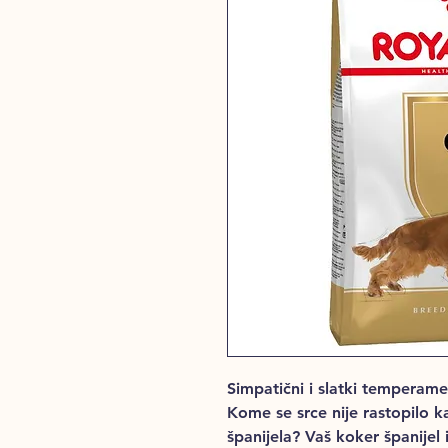
Simpatični i slatki temperame
Kome se srce nije rastopilo k
španijela? Vaš koker španij