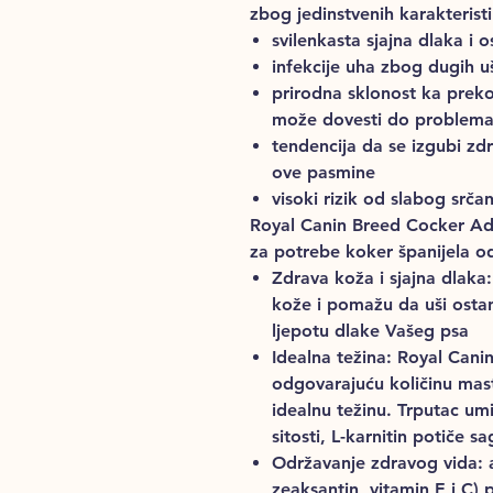
zbog jedinstvenih karakterist
svilenkasta sjajna dlaka i os
infekcije uha zbog dugih uš
prirodna sklonost ka prekom
može dovesti do problema
tendencija da se izgubi zd
ove pasmine
visoki rizik od slabog srča
Royal Canin Breed Cocker Adu
za potrebe koker španijela od 
Zdrava koža i sjajna dlaka
kože i pomažu da uši ostan
ljepotu dlake Vašeg psa
Idealna težina: Royal Cani
odgovarajuću količinu mast
idealnu težinu. Trputac umi
sitosti, L-karnitin potiče 
Održavanje zdravog vida: a
zeaksantin, vitamin E i C)