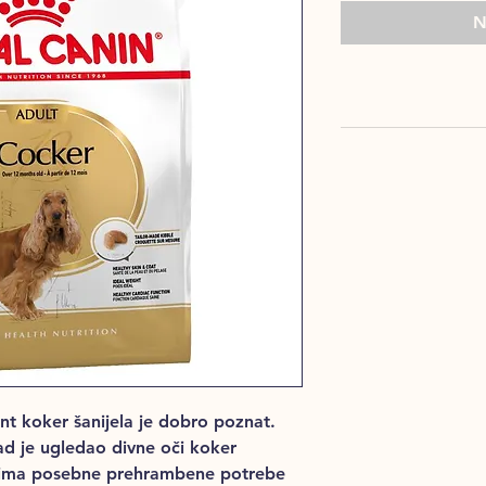
N
nt koker šanijela je dobro poznat.
ad je ugledao divne oči koker
el ima posebne prehrambene potrebe