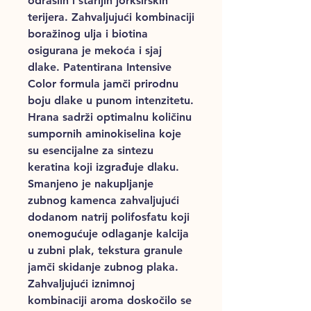
odraslih i starijih jorkširskih
terijera. Zahvaljujući kombinaciji
boražinog ulja i biotina
osigurana je mekoća i sjaj
dlake. Patentirana Intensive
Color formula jamči prirodnu
boju dlake u punom intenzitetu.
Hrana sadrži optimalnu količinu
sumpornih aminokiselina koje
su esencijalne za sintezu
keratina koji izgrađuje dlaku.
Smanjeno je nakupljanje
zubnog kamenca zahvaljujući
dodanom natrij polifosfatu koji
onemogućuje odlaganje kalcija
u zubni plak, tekstura granule
jamči skidanje zubnog plaka.
Zahvaljujući iznimnoj
kombinaciji aroma doskočilo se