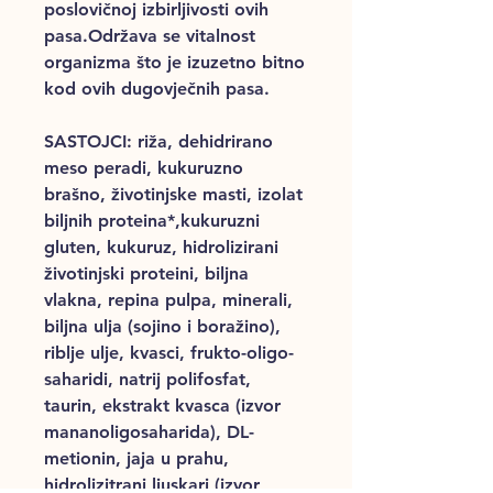
poslovičnoj izbirljivosti ovih
pasa.Održava se vitalnost
organizma što je izuzetno bitno
kod ovih dugovječnih pasa.
SASTOJCI
: riža, dehidrirano
meso peradi, kukuruzno
brašno, životinjske masti, izolat
biljnih proteina*,kukuruzni
gluten, kukuruz, hidrolizirani
životinjski proteini, biljna
vlakna, repina pulpa, minerali,
biljna ulja (sojino i boražino),
riblje ulje, kvasci, frukto-oligo-
saharidi, natrij polifosfat,
taurin, ekstrakt kvasca (izvor
mananoligosaharida), DL-
metionin, jaja u prahu,
hidrolizitrani ljuskari (izvor