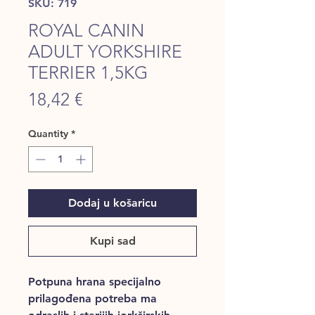
SKU: 719
ROYAL CANIN
ADULT YORKSHIRE
TERRIER 1,5KG
Price
18,42 €
Quantity
*
Dodaj u košaricu
Kupi sad
Potpuna hrana specijalno
prilagođena potreba ma