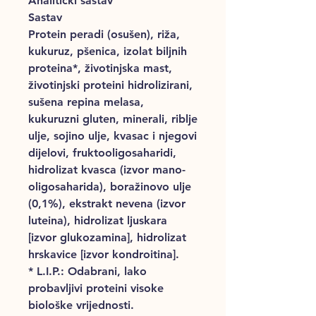
Analitički sastav
Sastav
Protein peradi (osušen), riža,
kukuruz, pšenica, izolat biljnih
proteina*, životinjska mast,
životinjski proteini ​​hidrolizirani,
sušena repina melasa,
kukuruzni gluten, minerali, riblje
ulje, sojino ulje, kvasac i njegovi
dijelovi, fruktooligosaharidi,
hidrolizat kvasca (izvor mano-
oligosaharida), boražinovo ulje
(0,1%), ekstrakt nevena (izvor
luteina), hidrolizat ljuskara
[izvor glukozamina], hidrolizat
hrskavice [izvor kondroitina].
* L.I.P.: Odabrani, lako
probavljivi proteini visoke
biološke vrijednosti.