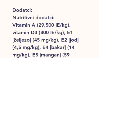
Dodatci:
Nutritivni dodatci:
Vitamin A (29.500 IE/kg),
vitamin D3 (800 IE/kg), E1
[željezo] (45 mg/kg), E2 [jod]
(4,5 mg/kg), E4 [bakar] (14
mg/kg), E5 [mangan] (59
mg/kg], E6 [cink] (137 mg/kg),
E8 [selen] (0,1 mg/kg).
Tehnološki dodaci:
Klinoptilolit sedimentiskog
izvora: (10 g/kg).
Senzorski dodaci:
Ekstrakt čaja (izvor polifenole):
(150 mg/kg).
Sadrži konzervanse i
antioksidanse.
Analitički sastav