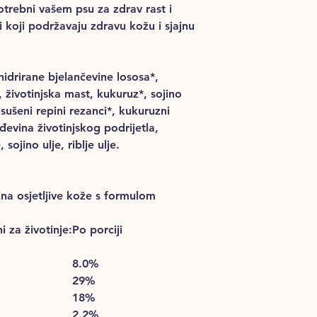
potrebni vašem psu za zdrav rast i
ti koji podržavaju zdravu kožu i sjajnu
hidrirane bjelančevine lososa*,
životinjska mast, kukuruz*, sojino
sušeni repini rezanci*, kukuruzni
đevina životinjskog podrijetla,
 sojino ulje, riblje ulje.
na osjetljive kože s formulom
i za životinje:
Po porciji
8.0%
29%
18%
2.2%