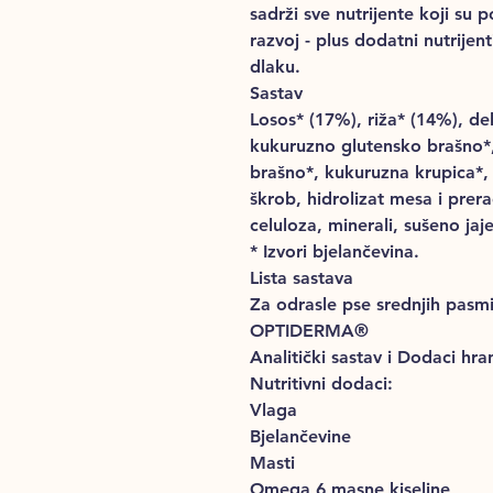
sadrži sve nutrijente koji su 
razvoj - plus dodatni nutrijen
dlaku.
Sastav
Losos* (17%), riža* (14%), de
kukuruzno glutensko brašno*, 
brašno*, kukuruzna krupica*, 
škrob, hidrolizat mesa i prera
celuloza, minerali, sušeno jaje,
* Izvori bjelančevina.
Lista sastava
Za odrasle pse srednjih pasmi
OPTIDERMA®
Analitički sastav i Dodaci hran
Nutritivni dodaci:
Vlaga
Bjelančevine
Masti
Omega 6 masne kiseline