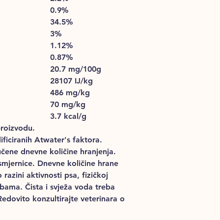
0.9%
34.5%
3%
1.12%
0.87%
20.7 mg/100g
28107 IJ/kg
486 mg/kg
70 mg/kg
3.7 kcal/g
roizvodu.
ficiranih Atwater's faktora.
čene dnevne količine hranjenja.
smjernice. Dnevne količine hrane
 razini aktivnosti psa, fizičkoj
ebama. Čista i svježa voda treba
Redovito konzultirajte veterinara o