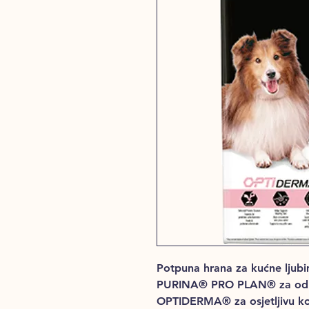
Potpuna hrana za kućne ljubi
PURINA® PRO PLAN® za odras
OPTIDERMA® za osjetljivu ko