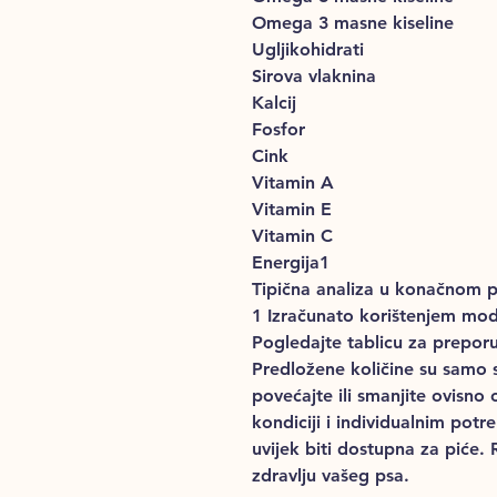
Omega 3 masne kiseline
Ugljikohidrati
Sirova vlaknina
Kalcij
Fosfor
Cink
Vitamin A
Vitamin E
Vitamin C
Energija1
Tipična analiza u konačnom p
1 Izračunato korištenjem modi
Pogledajte tablicu za preporu
Predložene količine su samo 
povećajte ili smanjite ovisno o
kondiciji i individualnim potr
uvijek biti dostupna za piće. 
zdravlju vašeg psa.