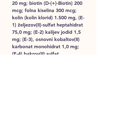
20 mg; biotin (D-(+)-Biotin) 200
mcg; folna kiselina 300 mcg;
kolin (kolin klorid) 1.500 mg, (E-
1) željezov(II)-sulfat heptahidrat
75,0 mg; (E-2) kalijev jodid 1,5
mg; (E-3), osnovni kobaltov(II)
karbonat monohidrat 1,0 mg;
(E-4) bakrov(II) sulfat
pentahidrat, 19,0 mg; (E-5)
manganov(II) sulfat monohidrat
40,0 mg; (E-6) cinkov oksid
190,0 mg; (E-8) natrijev selenit
0.3 mg; vitamini na bazi
antioksidansa: ekstrakt
prirodnog porijekla s visokim
sadržajem tokoferola.
UPUTE ZA HRANJENJE
Hranu poslužite suhu ili
navlaženu s malo vode.