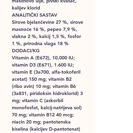
maslinovo ulje, pivski kvasac,
kalijev klorid
ANALITIČKI SASTAV
Sirove bjelančevine 27 %, sirove
masnoće 16 %, pepeo 7,9 %,
vlakna 2 %, kalcij 1,5 %, fosfor
1 %, prirodna vlaga 18 %
DODACI/KG
Vitamin A (E672), 10,000 IU;
vitamin D3 (E671), 1.600 IU;
vitamin E (3a700, alfa-tokoferil
acetat) 150 mg; vitamin B2
(ribo avin) 10 mg; vitamin B6
(3a831, piridoksin hidroklorid) 3
mg; vitamin C (askorbil
monofosfat, kalcij-natrijeva sol)
70 mg; vitamin B12 40 mcg;
niacin 20 mg; pantotenska
kiselina (kalcijev D-pantotenat)