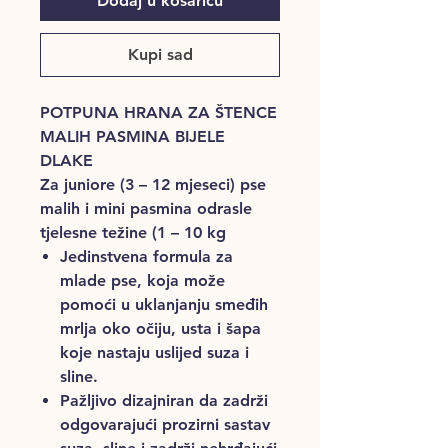
Dodaj u košaricu
Kupi sad
POTPUNA HRANA ZA ŠTENCE
MALIH PASMINA BIJELE
DLAKE
Za juniore (3 – 12 mjeseci) pse
malih i mini pasmina odrasle
tjelesne težine (1 – 10 kg
Jedinstvena formula za
mlade pse, koja može
pomoći u uklanjanju smeđih
mrlja oko očiju, usta i šapa
koje nastaju uslijed suza i
sline.
Pažljivo dizajniran da zadrži
odgovarajući prozirni sastav