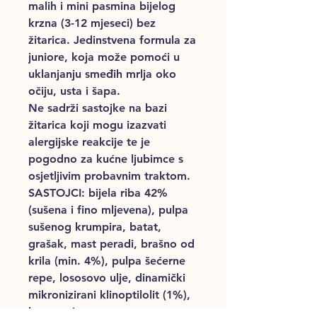
malih i mini pasmina bijelog
krzna (3-12 mjeseci) bez
žitarica. Jedinstvena formula za
juniore, koja može pomoći u
uklanjanju smeđih mrlja oko
očiju, usta i šapa.
Ne sadrži sastojke na bazi
žitarica koji mogu izazvati
alergijske reakcije te je
pogodno za kućne ljubimce s
osjetljivim probavnim traktom.
SASTOJCI: bijela riba 42%
(sušena i fino mljevena), pulpa
sušenog krumpira, batat,
grašak, mast peradi, brašno od
krila (min. 4%), pulpa šećerne
repe, lososovo ulje, dinamički
mikronizirani klinoptilolit (1%),
laneno sjeme ,