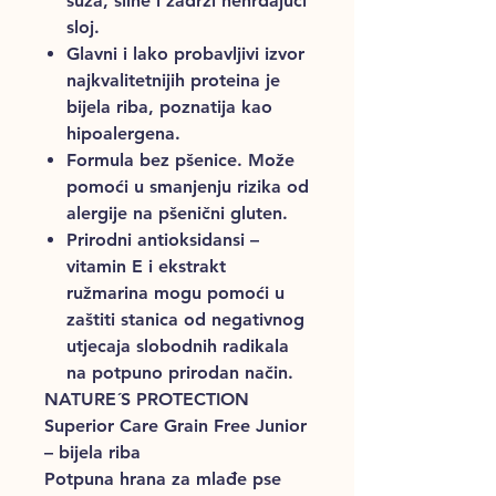
suza, sline i zadrži nehrđajući
sloj.
Glavni i lako probavljivi izvor
najkvalitetnijih proteina je
bijela riba, poznatija kao
hipoalergena.
Formula bez pšenice. Može
pomoći u smanjenju rizika od
alergije na pšenični gluten.
Prirodni antioksidansi –
vitamin E i ekstrakt
ružmarina mogu pomoći u
zaštiti stanica od negativnog
utjecaja slobodnih radikala
na potpuno prirodan način.
NATURE´S PROTECTION
Superior Care Grain Free Junior
– bijela riba
Potpuna hrana za mlađe pse