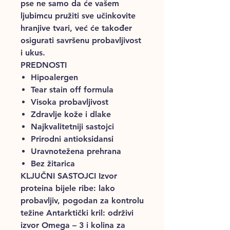
pse ne samo da će vašem
ljubimcu pružiti sve učinkovite
hranjive tvari, već će također
osigurati savršenu probavljivost
i ukus.
PREDNOSTI
Hipoalergen
Tear stain off formula
Visoka probavljivost
Zdravlje kože i dlake
Najkvalitetniji sastojci
Prirodni antioksidansi
Uravnotežena prehrana
Bez žitarica
KLJUČNI SASTOJCI Izvor
proteina bijele ribe: lako
probavljiv, pogodan za kontrolu
težine Antarktički kril: održivi
izvor Omega – 3 i kolina za