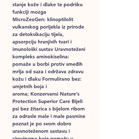
stanje kože i dlake te podršku
funkciji mozga
MicroZeoGen: klinoptilolit
vulkanskog porijekla iz prirode
za detoksikaciju tijela,
apsorpciju hranjivih tvari i
imunološki sustav Uravnoteženi
kompleks aminokiselina:
pomaže u borbi protiv smeđih
mrlja od suza i održava zdravu
kožu i dlaku Formulirano bez:
umjetnih boja i
aroma; Konzervansi Nature’s
Protection Superior Care Bijeli
psi bez žitarica s bijelom ribom
za odrasle male i male pasmine
poznat je po svom dobro
uravnoteženom sastavu i
sirovinama koje pomažu u