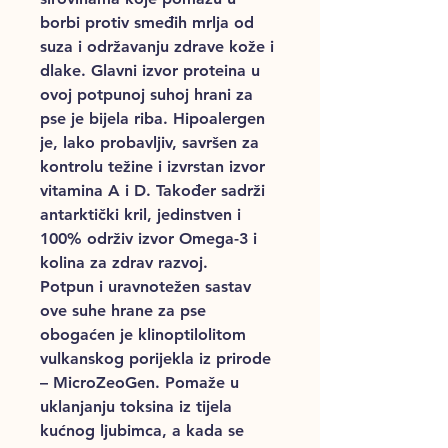
borbi protiv smeđih mrlja od
suza i održavanju zdrave kože i
dlake. Glavni izvor proteina u
ovoj potpunoj suhoj hrani za
pse je bijela riba. Hipoalergen
je, lako probavljiv, savršen za
kontrolu težine i izvrstan izvor
vitamina A i D. Također sadrži
antarktički kril, jedinstven i
100% održiv izvor Omega-3 i
kolina za zdrav razvoj.
Potpun i uravnotežen sastav
ove suhe hrane za pse
obogaćen je klinoptilolitom
vulkanskog porijekla iz prirode
– MicroZeoGen. Pomaže u
uklanjanju toksina iz tijela
kućnog ljubimca, a kada se