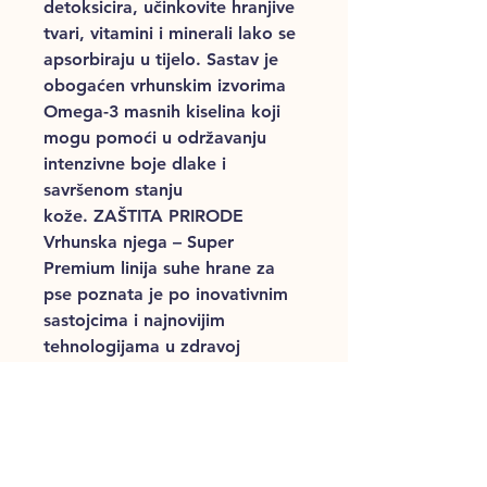
detoksicira, učinkovite hranjive
tvari, vitamini i minerali lako se
apsorbiraju u tijelo. Sastav je
obogaćen vrhunskim izvorima
Omega-3 masnih kiselina koji
mogu pomoći u održavanju
intenzivne boje dlake i
savršenom stanju
kože. ZAŠTITA PRIRODE
Vrhunska njega – Super
Premium linija suhe hrane za
pse poznata je po inovativnim
sastojcima i najnovijim
tehnologijama u zdravoj
prehrani kućnih ljubimaca. Ova
kompletna hrana za pse sadrži
samo najkvalitetnije sastojke i
izvore proteina. Ova hrana je
savršena za: Starost