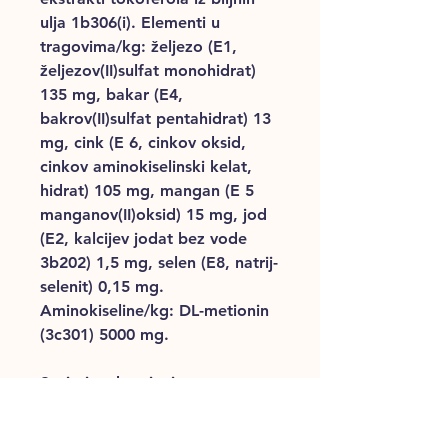
ulja 1b306(i). Elementi u
tragovima/kg: željezo (E1,
željezov(II)sulfat monohidrat)
135 mg, bakar (E4,
bakrov(II)sulfat pentahidrat) 13
mg, cink (E 6, cinkov oksid,
cinkov aminokiselinski kelat,
hidrat) 105 mg, mangan (E 5
manganov(II)oksid) 15 mg, jod
(E2, kalcijev jodat bez vode
3b202) 1,5 mg, selen (E8, natrij-
selenit) 0,15 mg.
Aminokiseline/kg: DL-metionin
(3c301) 5000 mg.
Savjeti za hranjenje:
Preporučuje se prije hranjenja
potražiti savjet veterinara.