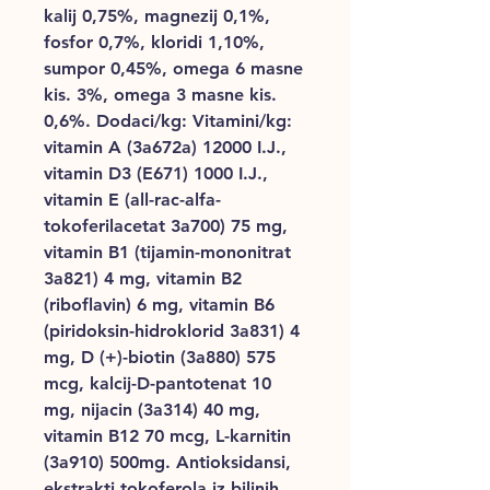
kalij 0,75%, magnezij 0,1%,
fosfor 0,7%, kloridi 1,10%,
sumpor 0,45%, omega 6 masne
kis. 3%, omega 3 masne kis.
0,6%. Dodaci/kg: Vitamini/kg:
vitamin A (3a672a) 12000 I.J.,
vitamin D3 (E671) 1000 I.J.,
vitamin E (all-rac-alfa-
tokoferilacetat 3a700) 75 mg,
vitamin B1 (tijamin-mononitrat
3a821) 4 mg, vitamin B2
(riboflavin) 6 mg, vitamin B6
(piridoksin-hidroklorid 3a831) 4
mg, D (+)-biotin (3a880) 575
mcg, kalcij-D-pantotenat 10
mg, nijacin (3a314) 40 mg,
vitamin B12 70 mcg, L-karnitin
(3a910) 500mg. Antioksidansi,
ekstrakti tokoferola iz biljnih