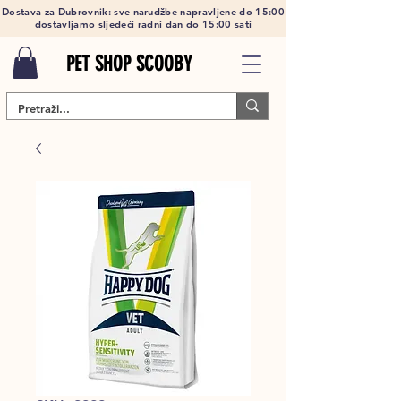
Dostava za Dubrovnik: sve narudžbe napravljene do 15:00
dostavljamo sljedeći radni dan do 15:00 sati
PET SHOP SCOOBY