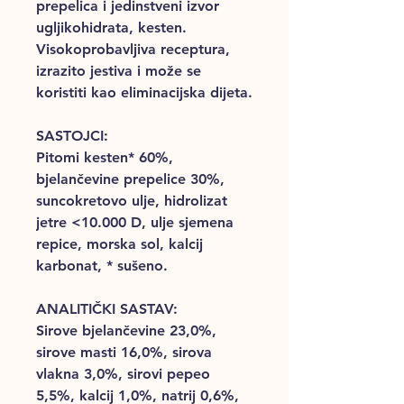
prepelica i jedinstveni izvor
ugljikohidrata, kesten.
Visokoprobavljiva receptura,
izrazito jestiva i može se
koristiti kao eliminacijska dijeta.
SASTOJCI:
Pitomi kesten* 60%,
bjelančevine prepelice 30%,
suncokretovo ulje, hidrolizat
jetre <10.000 D, ulje sjemena
repice, morska sol, kalcij
karbonat, * sušeno.
ANALITIČKI SASTAV:
Sirove bjelančevine 23,0%,
sirove masti 16,0%, sirova
vlakna 3,0%, sirovi pepeo
5,5%, kalcij 1,0%, natrij 0,6%,