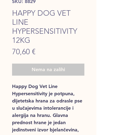
SKU: 8829
HAPPY DOG VET
LINE
HYPERSENSITIVITY
12KG
Price
70,60 €
Nema na zalihi
Happy Dog Vet Line
Hypersensitivity je potpuna,
dijetetska hrana za odrasle pse
u slučajevima intolerancije i
alergija na hranu. Glavna
prednost hrane je jedan
jedinstveni izvor bjelančevina,