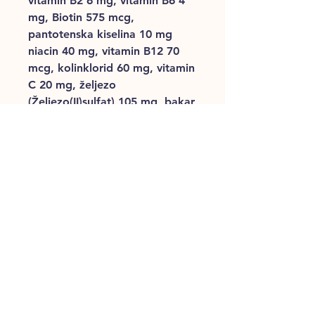
vitamin B2 6 mg, vitamin B6 4
mg, Biotin 575 mcg,
pantotenska kiselina 10 mg
niacin 40 mg, vitamin B12 70
mcg, kolinklorid 60 mg, vitamin
C 20 mg, željezo
(Željezo(II)sulfat) 105 mg, bakar
(Bakar(II)sulfat) 10 mg, Cink
(cink oksid) 105 mg, Mangan
(mangan-oksid) 25 mg, Jod
(kalcij jodid) 2 mg, Selen (natrij-
selenit) 0.15 mg. Na vitaminima
temeljeni antioksidansi:
Ekstrakt tokoferola prirodnog
podrijetla, 6-palmitol-L-
askorbinska kiselina.
Tablica hranjenja:
Težin
Manje aktivni
Aktivni
a
(1h)
(3h)