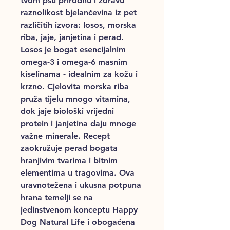
tvom psu prirodnu i zdravu
raznolikost bjelančevina iz pet
različitih izvora: losos, morska
riba, jaje, janjetina i perad.
Losos je bogat esencijalnim
omega-3 i omega-6 masnim
kiselinama - idealnim za kožu i
krzno. Cjelovita morska riba
pruža tijelu mnogo vitamina,
dok jaje biološki vrijedni
protein i janjetina daju mnoge
važne minerale. Recept
zaokružuje perad bogata
hranjivim tvarima i bitnim
elementima u tragovima. Ova
uravnotežena i ukusna potpuna
hrana temelji se na
jedinstvenom konceptu Happy
Dog Natural Life i obogaćena