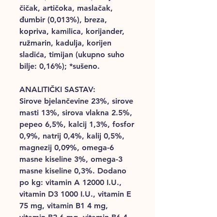
čičak, artičoka, maslačak,
đumbir (0,013%), breza,
kopriva, kamilica, korijander,
ružmarin, kadulja, korijen
sladića, timijan (ukupno suho
bilje: 0,16%); *sušeno.
ANALITIČKI SASTAV:
Sirove bjelančevine 23%, sirove
masti 13%, sirova vlakna 2.5%,
pepeo 6,5%, kalcij 1,3%, fosfor
0,9%, natrij 0,4%, kalij 0,5%,
magnezij 0,09%, omega-6
masne kiseline 3%, omega-3
masne kiseline 0,3%. Dodano
po kg: vitamin A 12000 I.U.,
vitamin D3 1000 I.U., vitamin E
75 mg, vitamin B1 4 mg,