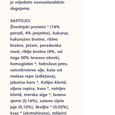
je vrijednim novozelandskim
dagnjama.
SASTOJCI:
Životinjski proteini * (14%
peradi, 4% janjetina), kukuruz,
kukuruzno brašno, rižino
brašno, ječam, peradarska
mast, riblje brašno (4%, od
čega 50% lososov obrok),
hemoglobin *, hidrolizat jetre,
suncokretovo ulje, kaša od
melase repe (odležana),
jabučna kora *, Kalijev klorid,
uljana repica, kvas *, natrijev
klorid, morske alge *, laneno
sjeme (0,16%), sušeno cijelo
jaje (0,12%), školjke * (0,02%),
kvas * (ekstrahirano), mliječni