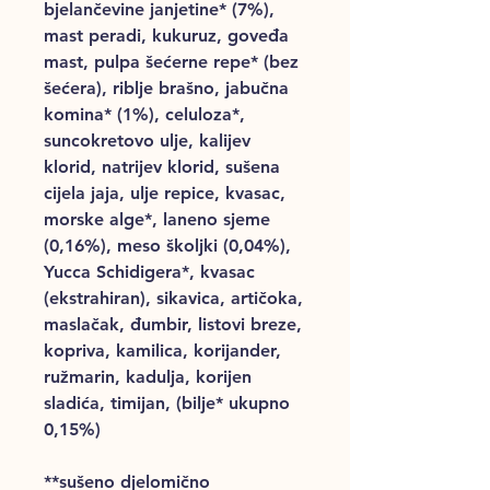
bjelančevine janjetine* (7%),
mast peradi, kukuruz, goveđa
mast, pulpa šećerne repe* (bez
šećera), riblje brašno, jabučna
komina* (1%), celuloza*,
suncokretovo ulje, kalijev
klorid, natrijev klorid, sušena
cijela jaja, ulje repice, kvasac,
morske alge*, laneno sjeme
(0,16%), meso školjki (0,04%),
Yucca Schidigera*, kvasac
(ekstrahiran), sikavica, artičoka,
maslačak, đumbir, listovi breze,
kopriva, kamilica, korijander,
ružmarin, kadulja, korijen
sladića, timijan, (bilje* ukupno
0,15%)
**sušeno djelomično