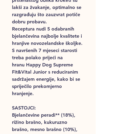
prstenastog oblika kroketi su
lakši za žvakanje, optimalno se
razgrađuju što zauzvrat potiče
dobru probavu.
Receptura nudi 5 odabranih
bjelančevina najbolje kvalitete i
hranjive novozelandske školjke.
S navršenih 7 mjeseci starosti
treba polako prijeći na
hranu Happy Dog Supreme
Fit&Vital Junior s reduciranim
sadržajem energije, kako bi se
spriječilo prekomjerno
hranjenje.
SASTOJCI:
Bjelančevine peradi** (18%),
rižino brašno, kukuruzno
brašno, mesno brašno (10%),