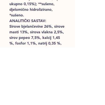
ukupno 0,15%); **sušeno,
djelomično hidrolizirano,
*sušeno.
ANALITIČKI SASTAV:
Sirove bjelančevine 26%, sirove
masti 13%, sirova vlakna 2,5%,
sirov pepeo 7,5%, kalcij 1,45
%, fosfor 1,1%, natrij 0,35 %,
kalij 0,5 %, magnezij 0,08%,
Omega 6 masne kiseline 2,8%,
Omega 3 masne kiseline 0,3%.
Dodaci/kg: vitamin A 12000
I.U., vitamin D3 1200 I.U.,
vitamin E 75 mg, vitamin B1
(tiamin-mononitrat) 4 mg,
vitamin B2 (riboflavin) 6 mg,
vitamin B6 (piridoksin-
hidroklorid) 4 mg, biotin 575