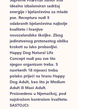
Supreme Fit&Vital Junior ima
idealno izbalansiran sadržaj
energije i bjelančevina za mlade
pse. Receptura nudi 5
odabranih bjelančevina najbolje
kvalitete i hranjive
novozelandske školjke. Zbog
jedinstvenog prstenastog oblika
kroketi su lako probavljivi.
Happy Dog Natural Life
Concept nudi psu sve što
njegov organizam treba. S
navršenih 18 mjeseci treba
polako prijeći na hranu Happy
Dog Adult, kao što je Medium
Adult ili Maxi Adult.
Proizvedeno u Njemačkoj, pod
najstrožom kontrolom kvalitete.
SASTOJCI: