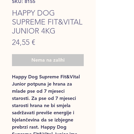
SKU: 8155
HAPPY DOG
SUPREME FIT&VITAL
JUNIOR 4KG
Price
24,55 €
Nema na zalihi
Happy Dog Supreme Fit&Vital
Junior potpuna je hrana za
mlade pse od 7 mjeseci
starosti. Za pse od 7 mjeseci
starosti hrana ne bi smjela
sadržavati previše energije i
bjelančevina da se izbjegne
prebrzi rast. Happy Dog