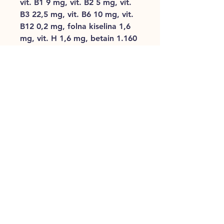
vit. B1 9 mg, vit. B2 5 mg, vit.
B3 22,5 mg, vit. B6 10 mg, vit.
B12 0,2 mg, folna kiselina 1,6
mg, vit. H 1,6 mg, betain 1.160
mg, bakar-sulfat pentahidrat
(bakar 11,5 mg), bakarni kelat
aminokiselina hidrat (bakar 5
mg), cink oksid (cink 110 mg),
cinkov kelat aminokiselina
hidrat (cink 47 mg), mangan-
oksid (mangan 26 mg),
mangan-kelat aminokiselina
hidrat (mangan 11 mg), kalijev
jodid (jod 3,4 mg), natrijev
selenit (selen 0,3 mg), željezni
karbonat (željezo 178 mg), L-
karnitin 50 mg.
ANTIOKSIDANTI: ekstrakti
tokoferola iz biljnih ulja 115