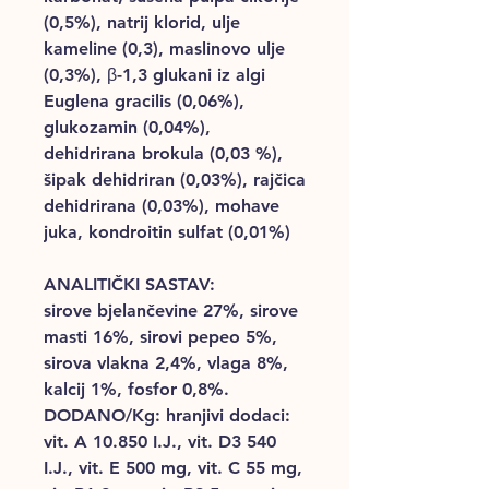
(0,5%), natrij klorid, ulje
kameline (0,3), maslinovo ulje
(0,3%), β-1,3 glukani iz algi
Euglena gracilis (0,06%),
glukozamin (0,04%),
dehidrirana brokula (0,03 %),
šipak dehidriran (0,03%), rajčica
dehidrirana (0,03%), mohave
juka, kondroitin sulfat (0,01%)
ANALITIČKI SASTAV:
sirove bjelančevine 27%, sirove
masti 16%, sirovi pepeo 5%,
sirova vlakna 2,4%, vlaga 8%,
kalcij 1%, fosfor 0,8%.
DODANO/Kg: hranjivi dodaci:
vit. A 10.850 I.J., vit. D3 540
I.J., vit. E 500 mg, vit. C 55 mg,