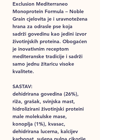
Exclusion Mediterraneo
Monoprotein Formula – Noble
Grain cjelovita je i uravnotežena
hrana za odrasle pse koja
sadrži govedinu kao jedini izvor
životinjskih proteina. Obogaćen
je inovativnim receptom
mediteranske tradicije i sadrži
samo jednu žitaricu visoke
kvalitete.
SASTAV:
dehidrirana govedina (26%),
riža, grašak, svinjska mast,
hidrolizirani životinjski proteini
male molekulske mase,
konoplja (1%), kvasac,
dehidrirana lucerna, kalcijev
karbonat, sušena pulpa cikorije