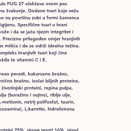
ranule PUG 27 olakšava ovom psu
 na žvakanje. Dodane tvari koje vežu
gao na površinu zubi u formi kamenca
gijenu. Specifične tvari u hrani
že i da se jača njezin integritet i
. Precizno prilagođen omjer hranjivih
s mišića i da se održi idealna težina.
mpleks hranjivih tvari koji čine
ožđa te vitamini C i E.
 meso peradi, kukuruzno brašno,
nično brašno, izolat biljnih proteina,
 životinjski proteini, repina pulpa,
lja (boražino i sojino), riblje ulje,
L-metionin, natrij polifosfat, taurin,
ukozamina), L-karnitin, hidrolizirana
proteini 25%, sirove masti 16%, sirovi