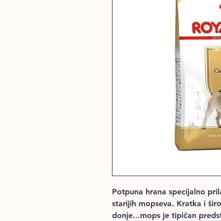
Potpuna hrana specijalno pri
starijih mopseva. Kratka i šir
donje...mops je tipičan preds