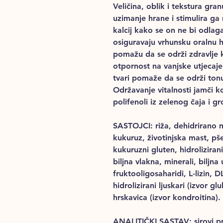
Veličina, oblik i tekstura g
uzimanje hrane i stimulira ga
kalcij kako se on ne bi odla
osiguravaju vrhunsku oralnu hi
pomažu da se održi zdravlje ko
otpornost na vanjske utjecaje
tvari pomaže da se održi tonu
Održavanje vitalnosti jamči ko
polifenoli iz zelenog čaja i gr
SASTOJCI
: riža, dehidrirano
kukuruz, životinjska mast, pše
kukuruzni gluten, hidrolizirani
biljna vlakna, minerali, biljna u
fruktooligosaharidi, L-lizin, D
hidrolizirani ljuskari (izvor gl
hrskavica (izvor kondroitina).
ANALITIČKI SASTAV
: sirovi 