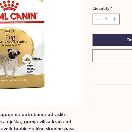
Quantity
*
Do
lagođe na potrebama odraslih i
oka njuška, gornja vilica kraća od
tavnik brahicefalične skupine pasa.