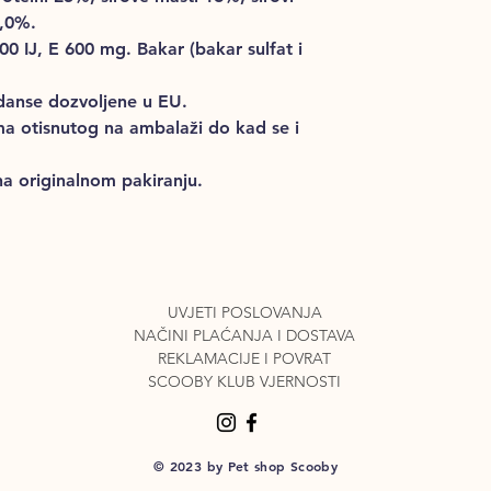
2,0%.
00 IJ, E 600 mg. Bakar (bakar sulfat i
idanse dozvoljene u EU.
tuma otisnutog na ambalaži do kad se i
na originalnom pakiranju.
UVJETI POSLOVANJA
NAČINI PLAĆANJA I DO
STAVA
REKLAMACIJE I POVRAT
SCOOBY KLUB VJERNOSTI
© 2023 by Pet shop Scooby