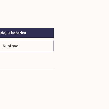
daj u košaricu
Kupi sad