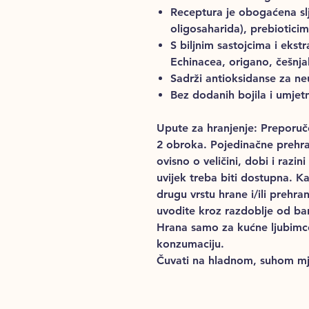
Receptura je obogaćena sl
oligosaharida), prebioticim
S biljnim sastojcima i ekstr
Echinacea, origano, češnjak
Sadrži antioksidanse za neu
Bez dodanih bojila i umjet
Upute za hranjenje
: Preporuč
2 obroka. Pojedinačne prehr
ovisno o veličini, dobi i razin
uvijek treba biti dostupna. K
drugu vrstu hrane i/ili prehr
uvodite kroz razdoblje od ba
Hrana samo za kućne ljubimce,
konzumaciju.
Čuvati na hladnom, suhom mj