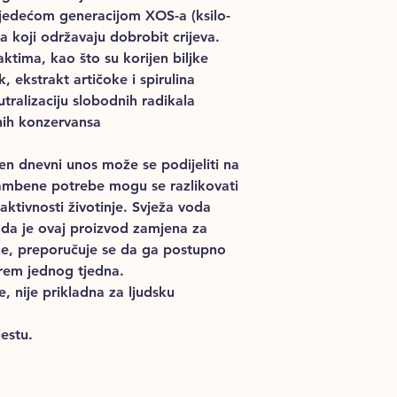
jedećom generacijom XOS-a (ksilo-
a koji održavaju dobrobit crijeva.
aktima, kao što su korijen biljke
, ekstrakt artičoke i spirulina
tralizaciju slobodnih radikala
nih konzervansa
en dnevni unos može se podijeliti na
ambene potrebe mogu se razlikovati
i aktivnosti životinje. Svježa voda
ada je ovaj proizvod zamjena za
ane, preporučuje se da ga postupno
rem jednog tjedna.
 nije prikladna za ljudsku
estu.