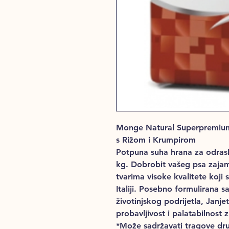
Monge Natural Superpremiu
s Rižom i Krumpirom
Potpuna suha hrana za odrasl
kg. Dobrobit vašeg psa zajamč
tvarima visoke kvalitete koji 
Italiji. Posebno formulirana 
životinjskog podrijetla, Janje
probavljivost i palatabilnost
*
Može sadržavati tragove dru