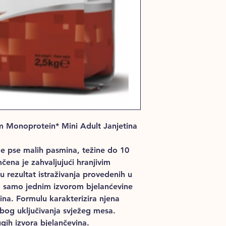
m Monoprotein
*
Mini Adult Janjetina
e pse malih pasmina, težine do 10
ena je zahvaljujući hranjivim
su rezultat istraživanja provedenih u
sa samo jednim izvorom bjelanćevine
tina. Formulu karakterizira njena
 zbog uključivanja svježeg mesa.
gih izvora bjelančevina.