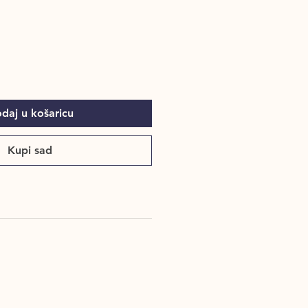
daj u košaricu
Kupi sad