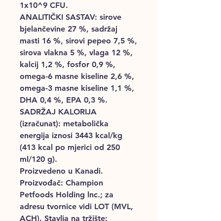
1x10^9 CFU.
ANALITIČKI SASTAV: sirove
bjelančevine 27 %, sadržaj
masti 16 %, sirovi pepeo 7,5 %,
sirova vlakna 5 %, vlaga 12 %,
kalcij 1,2 %, fosfor 0,9 %,
omega-6 masne kiseline 2,6 %,
omega-3 masne kiseline 1,1 %,
DHA 0,4 %, EPA 0,3 %.
SADRŽAJ KALORIJA
(izračunat): metabolička
energija iznosi 3443 kcal/kg
(413 kcal po mjerici od 250
ml/120 g).
Proizvedeno u Kanadi.
Proizvođač: Champion
Petfoods Holding lnc.; za
adresu tvornice vidi LOT (MVL,
ACH). Stavlja na tržište: