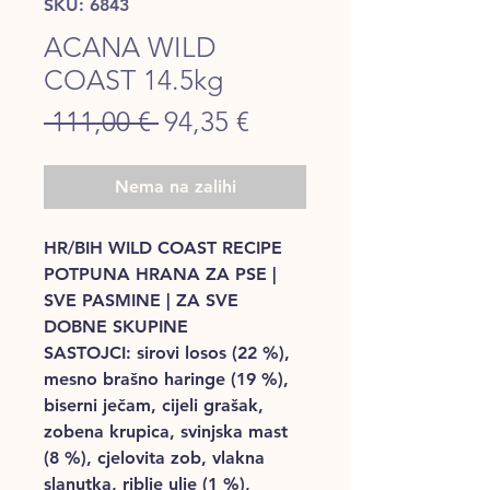
SKU: 6843
ACANA WILD
COAST 14.5kg
Regular
Sale
 111,00 € 
94,35 €
Price
Price
Nema na zalihi
HR/BIH WILD COAST RECIPE
POTPUNA HRANA ZA PSE |
SVE PASMINE | ZA SVE
DOBNE SKUPINE
SASTOJCI: sirovi losos (22 %),
mesno brašno haringe (19 %),
biserni ječam, cijeli grašak,
zobena krupica, svinjska mast
(8 %), cjelovita zob, vlakna
slanutka, riblje ulje (1 %),