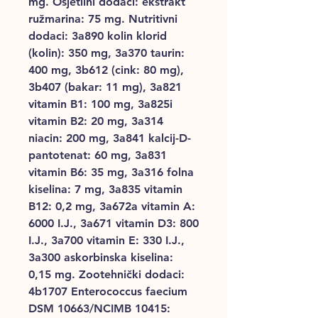
mg. Osjetilni dodaci: ekstrakt
ružmarina: 75 mg. Nutritivni
dodaci: 3a890 kolin klorid
(kolin): 350 mg, 3a370 taurin:
400 mg, 3b612 (cink: 80 mg),
3b407 (bakar: 11 mg), 3a821
vitamin B1: 100 mg, 3a825i
vitamin B2: 20 mg, 3a314
niacin: 200 mg, 3a841 kalcij-D-
pantotenat: 60 mg, 3a831
vitamin B6: 35 mg, 3a316 folna
kiselina: 7 mg, 3a835 vitamin
B12: 0,2 mg, 3a672a vitamin A:
6000 I.J., 3a671 vitamin D3: 800
I.J., 3a700 vitamin E: 330 I.J.,
3a300 askorbinska kiselina:
0,15 mg. Zootehnički dodaci:
4b1707 Enterococcus faecium
DSM 10663/NCIMB 10415: