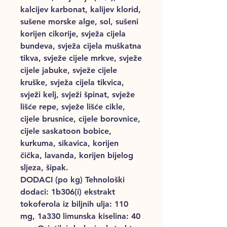
kalcijev karbonat, kalijev klorid,
sušene morske alge, sol, sušeni
korijen cikorije, svježa cijela
bundeva, svježa cijela muškatna
tikva, svježe cijele mrkve, svježe
cijele jabuke, svježe cijele
kruške, svježa cijela tikvica,
svježi kelj, svježi špinat, svježe
lišće repe, svježe lišće cikle,
cijele brusnice, cijele borovnice,
cijele saskatoon bobice,
kurkuma, sikavica, korijen
čička, lavanda, korijen bijelog
sljeza, šipak.
DODACI (po kg) Tehnološki
dodaci: 1b306(i) ekstrakt
tokoferola iz biljnih ulja: 110
mg, 1a330 limunska kiselina: 40