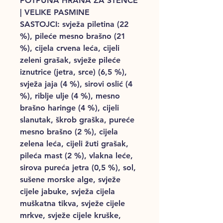
POTPUNA HRANA ZA ŠTENCE
| VELIKE PASMINE
SASTOJCI: svježa piletina (22
%), pileće mesno brašno (21
%), cijela crvena leća, cijeli
zeleni grašak, svježe pileće
iznutrice (jetra, srce) (6,5 %),
svježa jaja (4 %), sirovi oslić (4
%), riblje ulje (4 %), mesno
brašno haringe (4 %), cijeli
slanutak, škrob graška, pureće
mesno brašno (2 %), cijela
zelena leća, cijeli žuti grašak,
pileća mast (2 %), vlakna leće,
sirova pureća jetra (0,5 %), sol,
sušene morske alge, svježe
cijele jabuke, svježa cijela
muškatna tikva, svježe cijele
mrkve, svježe cijele kruške,