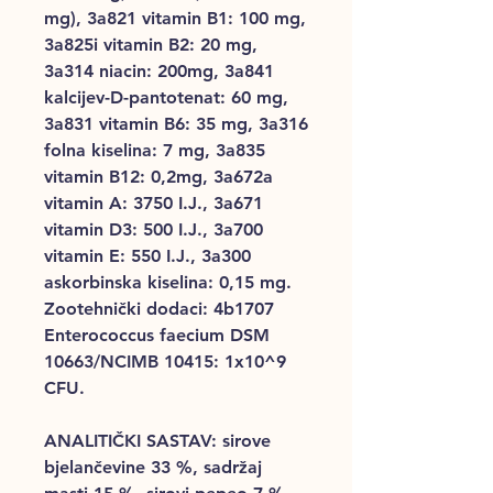
mg), 3a821 vitamin B1: 100 mg,
3a825i vitamin B2: 20 mg,
3a314 niacin: 200mg, 3a841
kalcijev-D-pantotenat: 60 mg,
3a831 vitamin B6: 35 mg, 3a316
folna kiselina: 7 mg, 3a835
vitamin B12: 0,2mg, 3a672a
vitamin A: 3750 I.J., 3a671
vitamin D3: 500 I.J., 3a700
vitamin E: 550 I.J., 3a300
askorbinska kiselina: 0,15 mg.
Zootehnički dodaci: 4b1707
Enterococcus faecium DSM
10663/NCIMB 10415: 1x10^9
CFU.
ANALITIČKI SASTAV: sirove
bjelančevine 33 %, sadržaj