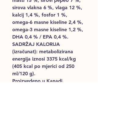
masti 15 %, sirovi pepeo 7 %,
sirova vlakna 6 %, vlaga 12 %,
kalcij 1,4 %, fosfor 1 %,
omega-6 masne kiseline 2,4 %,
omega-3 masne kiseline 1,2 %,
DHA 0,4 % / EPA 0,4 %.
SADRŽAJ KALORIJA
(izračunat): metabolizirana
energija iznosi 3375 kcal/kg
(405 kcal po mjerici od 250
ml/120 g).
Proizvedeno u Kanadi.
Proizvođač: Champion
Petfoods Holding lnc., za
adresu tvornice vidi LOT (MVL,
ACH). Stavlja na tržište:
UNCONDITIONAL d.o.o.,
Radnička cesta 177, 10000
Zagreb, Hrvatska,