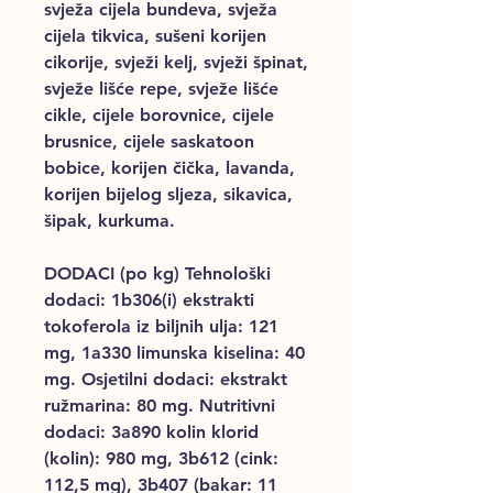
svježa cijela bundeva, svježa
cijela tikvica, sušeni korijen
cikorije, svježi kelj, svježi špinat,
svježe lišće repe, svježe lišće
cikle, cijele borovnice, cijele
brusnice, cijele saskatoon
bobice, korijen čička, lavanda,
korijen bijelog sljeza, sikavica,
šipak, kurkuma.
DODACI (po kg) Tehnološki
dodaci: 1b306(i) ekstrakti
tokoferola iz biljnih ulja: 121
mg, 1a330 limunska kiselina: 40
mg. Osjetilni dodaci: ekstrakt
ružmarina: 80 mg. Nutritivni
dodaci: 3a890 kolin klorid
(kolin): 980 mg, 3b612 (cink:
112,5 mg), 3b407 (bakar: 11