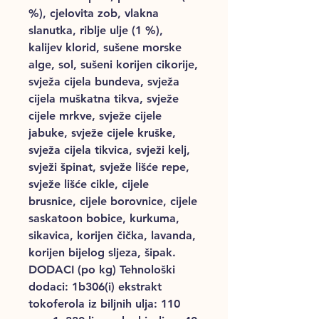
%), cjelovita zob, vlakna
slanutka, riblje ulje (1 %),
kalijev klorid, sušene morske
alge, sol, sušeni korijen cikorije,
svježa cijela bundeva, svježa
cijela muškatna tikva, svježe
cijele mrkve, svježe cijele
jabuke, svježe cijele kruške,
svježa cijela tikvica, svježi kelj,
svježi špinat, svježe lišće repe,
svježe lišće cikle, cijele
brusnice, cijele borovnice, cijele
saskatoon bobice, kurkuma,
sikavica, korijen čička, lavanda,
korijen bijelog sljeza, šipak.
DODACI (po kg) Tehnološki
dodaci: 1b306(i) ekstrakt
tokoferola iz biljnih ulja: 110