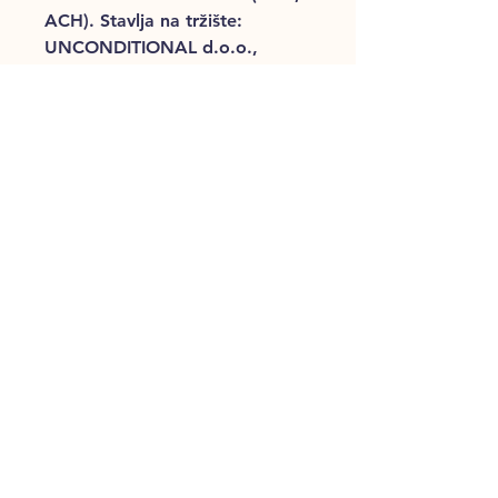
ACH). Stavlja na tržište:
UNCONDITIONAL d.o.o.,
Radnička cesta 177, 10000
Zagreb, Hrvatska,
www.u1974.com. Proizvođač
(vidi LOT): ACH: Champion
Petfoods Holding Inc., 26615
92 Avenue, Acheson, Alberta,
Canada, T7X 2V9, CA: ABP-
226. MVL: Champion Petfoods
Holding Inc., 9503 - 90 Avenue,
Morinville, Alberta, Canada T8R
1K7, CA: CD11. Uvoznik za RH:
UNCONDITIONAL d.o.o.,
Radnička cesta 177, 10000
Zagreb, Hrvatska, info-
zg@u1974.com. Uvoznik za
BiH: Ketti d.o.o., Kralja