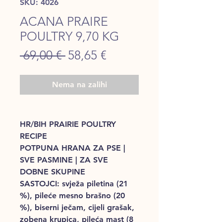
SKU: 4026
ACANA PRAIRE
POULTRY 9,70 KG
Regular
Sale
 69,00 € 
58,65 €
Price
Price
Nema na zalihi
HR/BIH PRAIRIE POULTRY
RECIPE
POTPUNA HRANA ZA PSE |
SVE PASMINE | ZA SVE
DOBNE SKUPINE
SASTOJCI: svježa piletina (21
%), pileće mesno brašno (20
%), biserni ječam, cijeli grašak,
zobena krupica, pileća mast (8