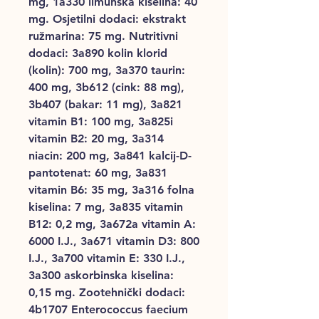
mg, 1a330 limunska kiselina: 40
mg. Osjetilni dodaci: ekstrakt
ružmarina: 75 mg. Nutritivni
dodaci: 3a890 kolin klorid
(kolin): 700 mg, 3a370 taurin:
400 mg, 3b612 (cink: 88 mg),
3b407 (bakar: 11 mg), 3a821
vitamin B1: 100 mg, 3a825i
vitamin B2: 20 mg, 3a314
niacin: 200 mg, 3a841 kalcij-D-
pantotenat: 60 mg, 3a831
vitamin B6: 35 mg, 3a316 folna
kiselina: 7 mg, 3a835 vitamin
B12: 0,2 mg, 3a672a vitamin A:
6000 I.J., 3a671 vitamin D3: 800
I.J., 3a700 vitamin E: 330 I.J.,
3a300 askorbinska kiselina:
0,15 mg. Zootehnički dodaci:
4b1707 Enterococcus faecium