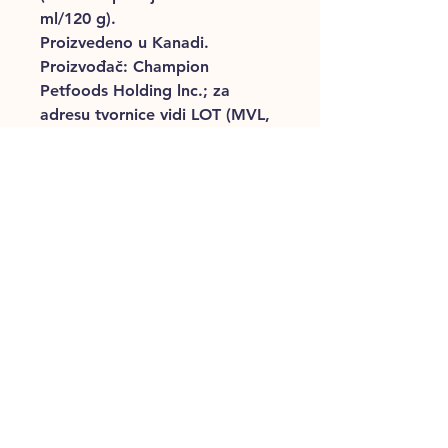
ml/120 g).
Proizvedeno u Kanadi.
Proizvođač: Champion
Petfoods Holding lnc.; za
adresu tvornice vidi LOT (MVL,
ACH). Stavlja na tržište:
UNCONDITIONAL d.o.o.,
Radnička cesta 177, 10000
Zagreb, Hrvatska,
www.u1974.com. Proizvođač
(vidi LOT): ACH: Champion
Petfoods Holding Inc., 26615
92 Avenue, Acheson, Alberta,
Canada, T7X 2V9, CA: ABP-
226. MVL: Champion Petfoods
Holding Inc., 9503 - 90 Avenue,
Morinville, Alberta, Canada T8R
1K7, CA: CD11. Uvoznik za RH: