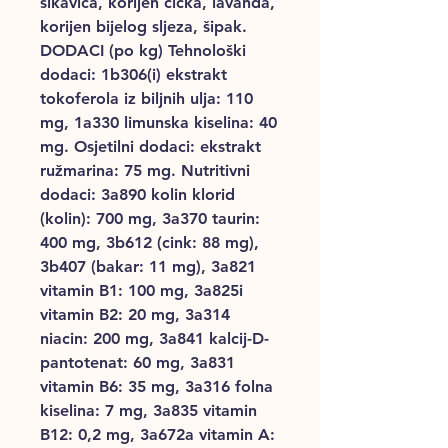
sikavica, korijen čička, lavanda,
korijen bijelog sljeza, šipak.
DODACI (po kg) Tehnološki
dodaci: 1b306(i) ekstrakt
tokoferola iz biljnih ulja: 110
mg, 1a330 limunska kiselina: 40
mg. Osjetilni dodaci: ekstrakt
ružmarina: 75 mg. Nutritivni
dodaci: 3a890 kolin klorid
(kolin): 700 mg, 3a370 taurin:
400 mg, 3b612 (cink: 88 mg),
3b407 (bakar: 11 mg), 3a821
vitamin B1: 100 mg, 3a825i
vitamin B2: 20 mg, 3a314
niacin: 200 mg, 3a841 kalcij-D-
pantotenat: 60 mg, 3a831
vitamin B6: 35 mg, 3a316 folna
kiselina: 7 mg, 3a835 vitamin
B12: 0,2 mg, 3a672a vitamin A: