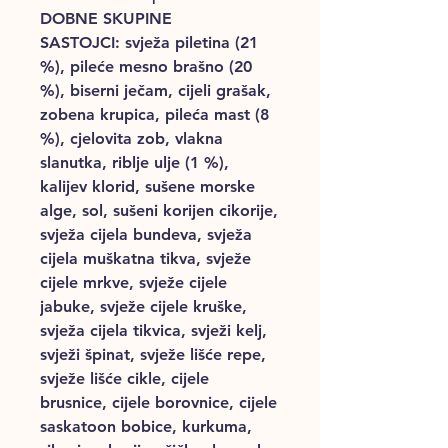
DOBNE SKUPINE
SASTOJCI: svježa piletina (21
%), pileće mesno brašno (20
%), biserni ječam, cijeli grašak,
zobena krupica, pileća mast (8
%), cjelovita zob, vlakna
slanutka, riblje ulje (1 %),
kalijev klorid, sušene morske
alge, sol, sušeni korijen cikorije,
svježa cijela bundeva, svježa
cijela muškatna tikva, svježe
cijele mrkve, svježe cijele
jabuke, svježe cijele kruške,
svježa cijela tikvica, svježi kelj,
svježi špinat, svježe lišće repe,
svježe lišće cikle, cijele
brusnice, cijele borovnice, cijele
saskatoon bobice, kurkuma,