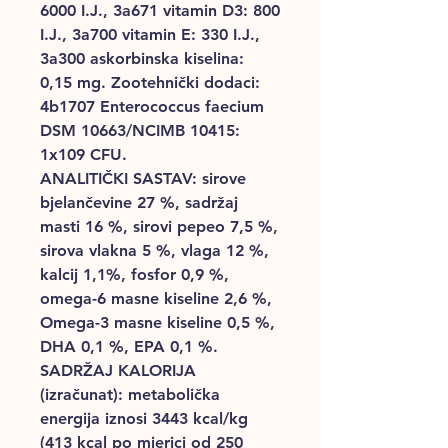
6000 I.J., 3a671 vitamin D3: 800
I.J., 3a700 vitamin E: 330 I.J.,
3a300 askorbinska kiselina:
0,15 mg. Zootehnički dodaci:
4b1707 Enterococcus faecium
DSM 10663/NCIMB 10415:
1x109 CFU.
ANALITIČKI SASTAV: sirove
bjelančevine 27 %, sadržaj
masti 16 %, sirovi pepeo 7,5 %,
sirova vlakna 5 %, vlaga 12 %,
kalcij 1,1%, fosfor 0,9 %,
omega-6 masne kiseline 2,6 %,
Omega-3 masne kiseline 0,5 %,
DHA 0,1 %, EPA 0,1 %.
SADRŽAJ KALORIJA
(izračunat): metabolička
energija iznosi 3443 kcal/kg
(413 kcal po mjerici od 250