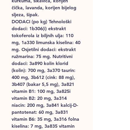
kurkuma, sikavica, korijen
čička, lavanda, korijen bijelog
sljeza, šipak.
DODACI (po kg) Tehnološki
dodaci: 1b306(i) ekstrakt
tokoferola iz biljnih ulja: 110
mg, 1a330 limunska kiselina: 40
mg. Osjetilni dodaci: ekstrakt
ružmarina: 75 mg. Nutritivni
dodaci: 3a890 kolin klorid
(kolin): 700 mg, 3a370 taurin:
400 mg, 3b612 (cink: 88 mg),
3b407 (bakar 5,5 mg), 3a821
vitamin B1: 100 mg, 3a825i
vitamin B2: 20 mg, 3a314
niacin: 200 mg, 3a841 kalcij-D-
pantotenat: 60 mg, 3a831
vitamin B6: 35 mg, 3a316 folna
kiselina: 7 mg, 3a835 vitamin