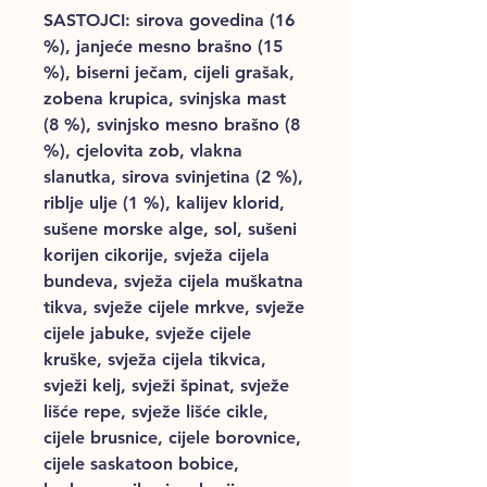
SASTOJCI: sirova govedina (16
%), janjeće mesno brašno (15
%), biserni ječam, cijeli grašak,
zobena krupica, svinjska mast
(8 %), svinjsko mesno brašno (8
%), cjelovita zob, vlakna
slanutka, sirova svinjetina (2 %),
riblje ulje (1 %), kalijev klorid,
sušene morske alge, sol, sušeni
korijen cikorije, svježa cijela
bundeva, svježa cijela muškatna
tikva, svježe cijele mrkve, svježe
cijele jabuke, svježe cijele
kruške, svježa cijela tikvica,
svježi kelj, svježi špinat, svježe
lišće repe, svježe lišće cikle,
cijele brusnice, cijele borovnice,
cijele saskatoon bobice,