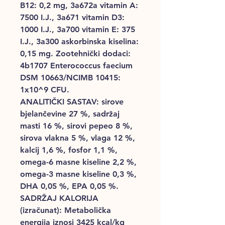
B12: 0,2 mg, 3a672a vitamin A:
7500 I.J., 3a671 vitamin D3:
1000 I.J., 3a700 vitamin E: 375
I.J., 3a300 askorbinska kiselina:
0,15 mg. Zootehnički dodaci:
4b1707 Enterococcus faecium
DSM 10663/NCIMB 10415:
1x10^9 CFU.
ANALITIČKI SASTAV: sirove
bjelančevine 27 %, sadržaj
masti 16 %, sirovi pepeo 8 %,
sirova vlakna 5 %, vlaga 12 %,
kalcij 1,6 %, fosfor 1,1 %,
omega-6 masne kiseline 2,2 %,
omega-3 masne kiseline 0,3 %,
DHA 0,05 %, EPA 0,05 %.
SADRŽAJ KALORIJA
(izračunat): Metabolička
energija iznosi 3425 kcal/kg