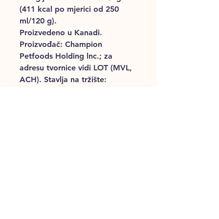
(411 kcal po mjerici od 250
ml/120 g).
Proizvedeno u Kanadi.
Proizvođač: Champion
Petfoods Holding lnc.; za
adresu tvornice vidi LOT (MVL,
ACH). Stavlja na tržište:
UNCONDITIONAL d.o.o.,
Radnička cesta 177, 10000
Zagreb, Hrvatska,
www.u1974.com. Proizvođač
(vidi LOT): ACH: Champion
Petfoods Holding Inc., 26615
92 Avenue, Acheson, Alberta,
Canada, T7X 2V9, CA: ABP-
226. MVL: Champion Petfoods
Holding Inc., 9503 - 90 Avenue,
Morinville, Alberta, Canada T8R