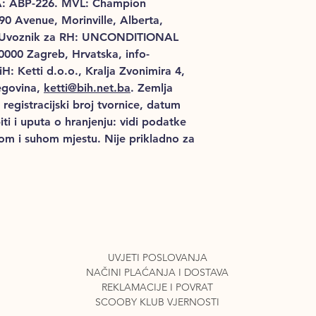
: ABP-226. MVL: Champion
 90
Avenue,
Morinville,
Alberta,
Uvoznik za RH:
UNCONDITIONAL
10000 Zagreb, Hrvatska,
info-
H: Ketti d.o.o., Kralja Zvonimira 4,
egovina,
ketti@bih.net.ba
.
Zemlja
 registracijski broj tvornice, datum
iti i uputa o hranjenju: vidi podatke
nom i suhom mjestu. Nije prikladno za
UVJETI POSLOVANJA
NAČINI PLAĆANJA I DO
STAVA
REKLAMACIJE I POVRAT
SCOOBY KLUB VJERNOSTI