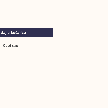
ce
Price
daj u košaricu
Kupi sad