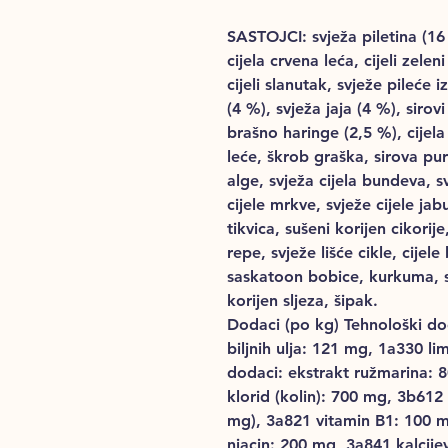
SASTOJCI: svježa piletina (1
cijela crvena leća, cijeli zel
cijeli slanutak, svježe pileće i
(4 %), svježa jaja (4 %), sirovi
brašno haringe (2,5 %), cijela 
leće, škrob graška, sirova pu
alge, svježa cijela bundeva, s
cijele mrkve, svježe cijele jab
tikvica, sušeni korijen cikorije,
repe, svježe lišće cikle, cijele
saskatoon bobice, kurkuma, si
korijen sljeza, šipak.
Dodaci (po kg) Tehnološki dod
biljnih ulja: 121 mg, 1a330 li
dodaci: ekstrakt ružmarina: 8
klorid (kolin): 700 mg, 3b612
mg), 3a821 vitamin B1: 100 m
niacin: 200 mg, 3a841 kalcij