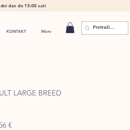
dni dan do 15:00 sati
KONTAKT
More
ULT LARGE BREED
ular
Sale
56 €