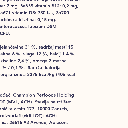
ina: 7 mg, 3a835 vitamin B12: 0,2 mg,
3a671 vitamin D3: 750 I.J., 3a700
orbinska kiselina: 0,15 mg.
 Enterococcus faecium DSM
 CFU.
elančevine 31 %, sadržaj masti 15
lakna 6 %, vlaga 12 %, kalcij 1,4 %,
kiseline 2,4 %, omega-3 masne
 % / 0,1 %. Sadržaj kalorija
ergija iznosi 3375 kcal/kg (405 kcal
zvođač: Champion
Petfoods
Holding
OT
(MVL, ACH). Stavlja na tržište:
dnička cesta 177, 10000 Zagreb,
roizvođač (vidi
LOT):
ACH:
Inc., 26615 92
Avenue,
Adieson,