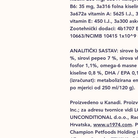
B6: 35 mg, 3a316 folna kisel
3a672a vitamin A: 5625 I.J., 
vitamin E: 450 I.J., 3a300 ask
Zootehnički dodaci: 4b1707
10663/NCIMB 10415 1x10^9
ANALITIČKI SASTAV: sirove bj
%, sirovi pepeo 7 %, sirova v
fosfor 1,1%, omega-6 masne 
kiseline 0,8 %, DHA / EPA 0,1
(izračunat): metabolizirana en
po mjerici od 250 ml/120 g).
Proizvedeno u Kanadi. Proi
Inc.; za adresu tvornice vidi
L
UNCONDITIONAL
d.o.o., Ra
Hrvatska,
www.u1974.com
.
P
Champion
Petfoods
Holding 