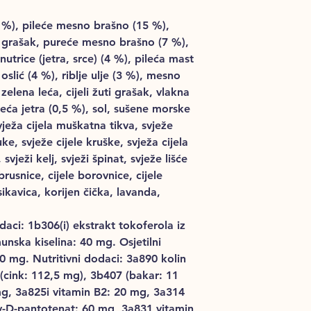
6 %), pileće mesno brašno (15 %),
eni grašak, pureće mesno brašno (7 %),
znutrice (jetra, srce) (4 %), pileća mast
 oslić (4 %), riblje ulje (3 %), mesno
zelena leća, cijeli žuti grašak, vlakna
reća jetra (0,5 %), sol, sušene morske
vježa cijela muškatna tikva, svježe
uke, svježe cijele kruške, svježa cijela
 svježi kelj, svježi špinat, svježe lišće
 brusnice, cijele borovnice, cijele
kavica, korijen čička, lavanda,
aci: 1b306(i) ekstrakt tokoferola iz
munska kiselina: 40 mg. Osjetilni
0 mg. Nutritivni dodaci: 3a890 kolin
 (cink: 112,5 mg), 3b407 (bakar: 11
g, 3a825i vitamin B2: 20 mg, 3a314
ev-D-pantotenat: 60 mg, 3a831 vitamin