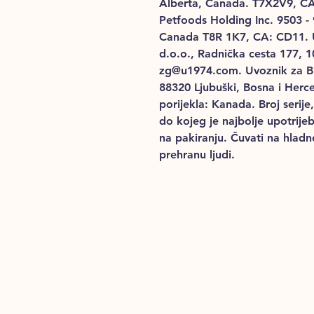
Alberta, Canada. T7X2V9,
CA
Petfoods
Holding Inc. 9503 -
Canada
T8R 1K7, CA: CD11. 
d.o.o., Radnička cesta 177, 
zg@u1974.com.
Uvoznik za Bi
88320 Ljubuški, Bosna i Herc
porijekla: Kanada. Broj serije,
do kojeg je najbolje upotrijeb
na pakiranju. Čuvati na hlad
prehranu ljudi.